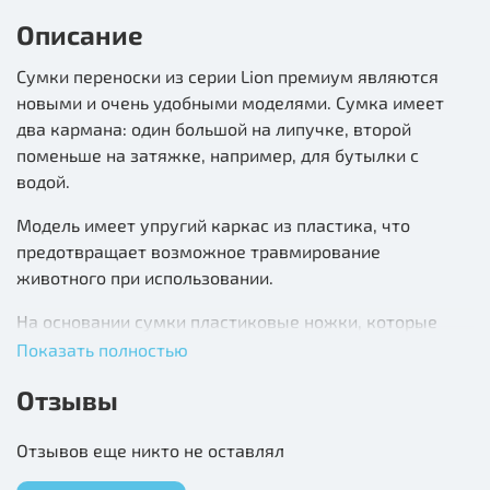
Описание
Сумки переноски из серии Lion премиум являются
новыми и очень удобными моделями. Сумка имеет
два кармана: один большой на липучке, второй
поменьше на затяжке, например, для бутылки с
водой.
Модель имеет упругий каркас из пластика, что
предотвращает возможное травмирование
животного при использовании.
На основании сумки пластиковые ножки, которые
предотвращают дно от загрязнения и истирания.
Показать полностью
Усиленная верхняя ручка удобная, обтянута тканью и
Отзывы
прошита. В комплекте с сумкой идет удобный
плечевой ремень с резиновой вставкой и
Отзывов еще никто не оставлял
возможностью регулировки по высоте. Сетка -
окошко с обеих сторон сумки дает дополнительную