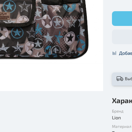
Добав
Вы
Хара
Бренд
Lion
Материал