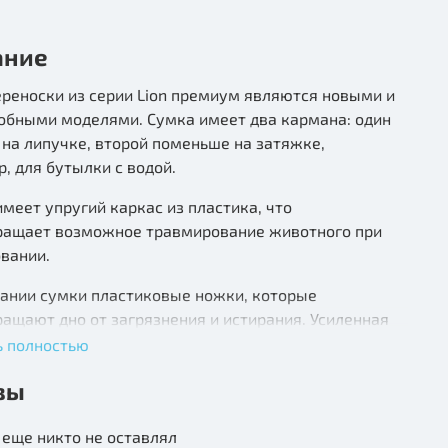
ание
реноски из серии Lion премиум являются новыми и
добными моделями. Сумка имеет два кармана: один
на липучке, второй поменьше на затяжке,
, для бутылки с водой.
меет упругий каркас из пластика, что
ращает возможное травмирование животного при
вании.
вании сумки пластиковые ножки, которые
ащают дно от загрязнения и истирания. Усиленная
ручка удобная, обтянута тканью и прошита. В
ь полностью
е с сумкой идет удобный плечевой ремень с
вы
й вставкой и возможностью регулировки по высоте.
окошко с обеих сторон сумки дает дополнительную
еще никто не оставлял
ию и приток свежего воздуха животному. Каркас из