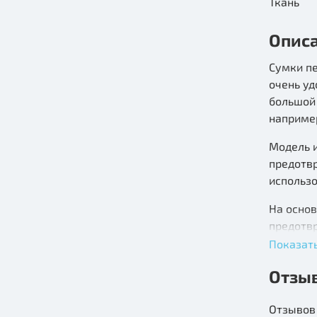
Ткань
Опис
Сумки пе
очень у
большой 
например
Модель и
предотв
использо
На осно
предотвр
верхняя 
Показат
комплект
Отзы
резиново
Сетка - 
Отзывов 
вентиляц