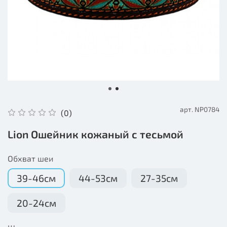
арт.
NP0784
(0)
Lion Ошейник кожаный с тесьмой
Обхват шеи
39-46см
44-53см
27-35см
20-24см