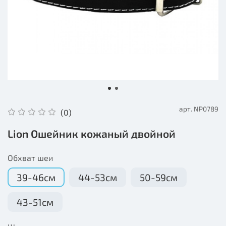
арт.
NP0789
(0)
Lion Ошейник кожаный двойной
Обхват шеи
39-46см
44-53см
50-59см
43-51см