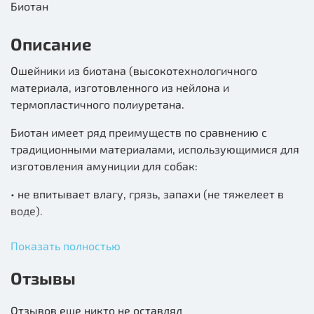
Биотан
Описание
Ошейники из биотана (высокотехнологичного
материала, изготовленного из нейлона и
термопластичного полиуретана.
Биотан имеет ряд преимуществ по сравнению с
традиционными материалами, использующимися для
изготовления амуниции для собак:
• не впитывает влагу, грязь, запахи (не тяжелеет в
воде).
• легко моется под струей воды без использования
Показать полностью
каких-либо моющих средств и не требует просушки и
специального ухода (масла для кожи);
Отзывы
• не замерзают, и даже будучи мокрыми, сохраняют
Отзывов еще никто не оставлял