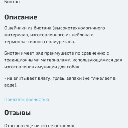
Биотан
Описание
Ошейники из биотана (высокотехнологичного
материала, изготовленного из нейлона и
термопластичного полиуретана.
Биотан имеет ряд преимуществ по сравнению с
традиционными материалами, использующимися для
изготовления амуниции для собак:
• не впитывает влагу, грязь, запахи (не тяжелеет в
воде).
• легко моется под струей воды без использования
Показать полностью
каких-либо моющих средств и не требует просушки и
специального ухода (масла для кожи);
Отзывы
• не замерзают, и даже будучи мокрыми, сохраняют
Отзывов еще никто не оставлял