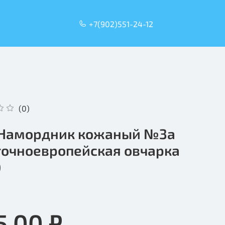
+7(902)551-24-12
(0)
 Намордник кожаный №3а
точноевропейская овчарка
)
5.00 ₽