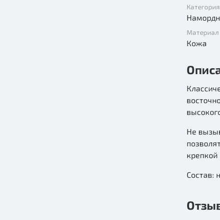
Категория
Намордн
Материал
Кожа
Опис
Классич
восточн
высокого
Не вызы
позволя
крепкой 
Состав: 
Отзы