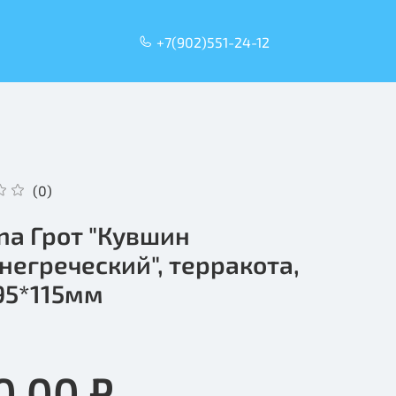
+7(902)551-24-12
(0)
na Грот "Кувшин
негреческий", терракота,
95*115мм
0.00 ₽