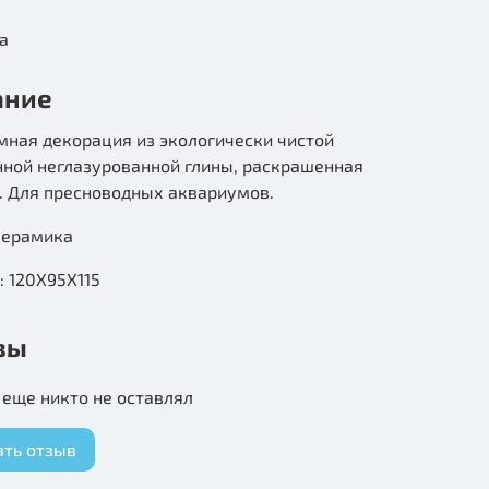
а
ание
мная декорация из экологически чистой
ной неглазурованной глины, раскрашенная
. Для пресноводных аквариумов.
керамика
 120Х95Х115
вы
еще никто не оставлял
ать отзыв