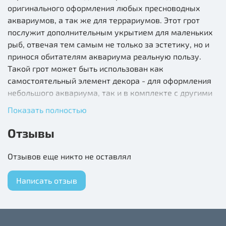
оригинального оформления любых пресноводных
аквариумов, а так же для террариумов. Этот грот
послужит дополнительным укрытием для маленьких
рыб, отвечая тем самым не только за эстетику, но и
принося обитателям аквариума реальную пользу.
Такой грот может быть использован как
самостоятельный элемент декора - для оформления
небольшого аквариума, так и в комплекте с другими
гротами, объемными фонами и искусственными
Показать полностью
растениями - для оформления аквариума большого
объема. Изготовлен из нетоксичной полиэфирной
Отзывы
смолы, очень прочный и долговечный, удобный в
эксплуатации и совершенно безвредный для
Отзывов еще никто не оставлял
аквариумных жителей.
Написать отзыв
Размеры: 71x47x55
Состав: полиэфирная смола