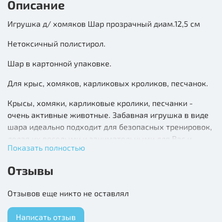
Описание
Игрушка д/ хомяков Шар прозрачный диам.12,5 см
Нетоксичный полистирол.
Шар в картонной упаковке.
Для крыс, хомяков, карликовых кроликов, песчанок.
Крысы, хомяки, карликовые кролики, песчанки -
очень активные животные. Забавная игрушка в виде
шара идеально подходит для безопасных тренировок,
делая их веселыми и занимательными для Вас и
Показать полностью
Вашего питомца.
Отзывы
Рекомендации по использованию
- Следует установить шар на ровную горизонтальную
Отзывов еще никто не оставлял
поверхность. Занятия можно проводить несколько раз
в день, продолжительность каждого занятия не
Написать отзыв