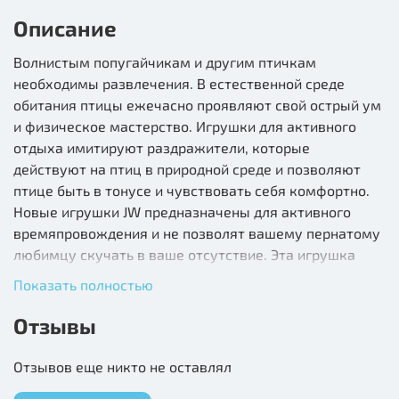
Описание
Волнистым попугайчикам и другим птичкам
необходимы развлечения. В естественной среде
обитания птицы ежечасно проявляют свой острый ум
и физическое мастерство. Игрушки для активного
отдыха имитируют раздражители, которые
действуют на птиц в природной среде и позволяют
птице быть в тонусе и чувствовать себя комфортно.
Новые игрушки JW предназначены для активного
времяпровождения и не позволят вашему пернатому
любимцу скучать в ваше отсутствие. Эта игрушка
состоит из 4-х решенчатых шариков, окрашенных в
Показать полностью
различные неоновые цвета. Под шариками
прикреплён колокольчик.
Отзывы
Длина: 22,8 см
Отзывов еще никто не оставлял