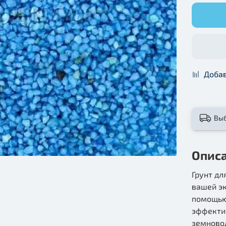
Добав
Вы
Опис
Грунт дл
вашей эк
помощью 
эффекти
земновод