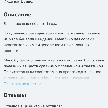
Индейка, Буйвол
Описание
Для взрослых собак от 1 года
Натуральное беззерновое гипоаллергенное питание
из мяса буйвола и индейки. Идеально для собак с
чувствительным пищеварением или склонных к
аллергии.
Мясо буйвола очень питательно и полезно. По составу
полезных веществ сравнимо с говядиной и телятиной.
По питательным свойством оно превосходит нежное
телячье мясо. Богато белками необходимыми
аминокислотами и группой необходимых витаминов и
Показать полностью
минералов
Отзывы
Мясо индейки является диетическим и
низкокалорийным. Содержит витамины группы B,
Отзывов еще никто не оставлял