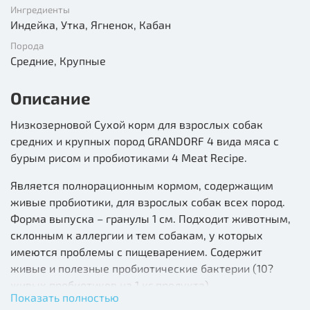
Ингредиенты
Индейка, Утка, Ягненок, Кабан
Порода
Средние, Крупные
Описание
Низкозерновой Сухой корм для взрослых собак
средних и крупных пород GRANDORF 4 вида мяса с
бурым рисом и пробиотиками 4 Meat Recipe.
Является полнорационным кормом, содержащим
живые пробиотики, для взрослых собак всех пород.
Форма выпуска – гранулы 1 см. Подходит животным,
склонным к аллергии и тем собакам, у которых
имеются проблемы с пищеварением. Содержит
живые и полезные пробиотические бактерии (10?
живых пробиотиков на 1 кг продукта),
Показать полностью
способствующие восстановлению и поддержанию