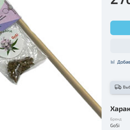
Добав
Вы
Хара
Бренд
GoSi