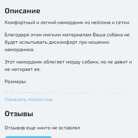
Описание
Комфортный и легкий намордник из нейлона и сетки.
Благодаря этим мягким материалам Ваша собака не
будет испытывать дискомфорт при ношении
намордника.
Этот намордник облегает морду собаки, но не давит и
не натирает ее.
Размеры:
№0 - 190*25*60мм (йоркширский терьер, карликовый
Показать полностью
шпиц и кроличья такса)
Отзывы
№1 - 230*35*65мм (цвергпинчер, средний шпиц и
такса)
Отзывов еще никто не оставлял
№2 - 300*65*60мм (фокстерьер, вельш-корги и