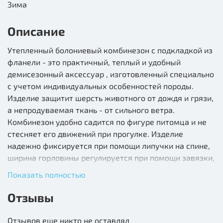
Зима
Описание
Утепленный болониевый комбинезон с подкладкой из
фланели - это практичный, теплый и удобный
демисезонный аксессуар , изготовленный специально
с учетом индивидуальных особенностей породы.
Изделие защитит шерсть животного от дождя и грязи,
а непродуваемая ткань - от сильного ветра.
Комбинезон удобно садится по фигуре питомца и не
стесняет его движений при прогулке. Изделие
надежно фиксируется при помощи липучки на спине,
ширина горловины регулируется при помощи завязки,
а на штанинах предусмотрены удобные резинки,
Показать полностью
препятствующие попаданию грязи и влаги снизу.
Размеры изделия: 220х190х130мм. Цвет: в
Отзывы
ассортименте.
Отзывов еще никто не оставлял