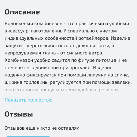
Описание
Болоньевый комбинезон - это практичный и удобный
аксессуар, изготовленный специально с учетом
индивидуальных особенностей ротвейлеров. Изделие
защитит шерсть животного от дождя и грязи, а
непродуваемая ткань - от сильного ветра.
Комбинезон удобно садится по фигуре питомца и не
стесняет его движений при прогулке. Изделие
надежно фиксируется при помощи липучки на спине,
ширина горловины регулируется при помощи завязки,
а на штанинах предусмотрены удобные резинки,
препятствующие попаданию грязи и влаги снизу.
Показать полностью
Размеры изделия: 460х450х260мм.
Отзывы
Состав: Болонь
Отзывов еще никто не оставлял
Цвет и рисунок может отличаться от фото