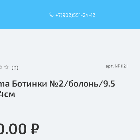
+7(902)551-24-12
арт.
NP1121
(0)
a Ботинки №2/болонь/9.5
4см
0.00 ₽