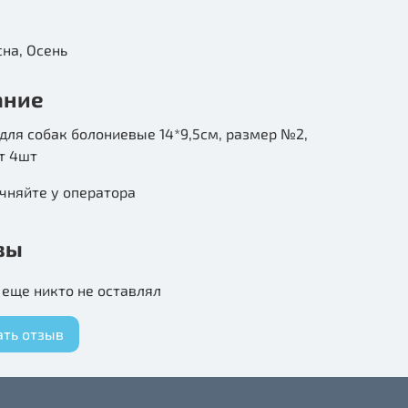
Лето, Весна, Осень
ание
для собак болониевые 14*9,5см, размер №2,
т 4шт
чняйте у оператора
вы
еще никто не оставлял
ать отзыв