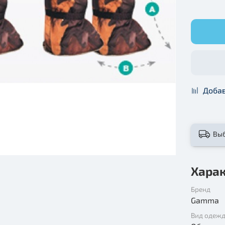
Добав
Вы
Хара
Бренд
Gamma
Вид одеж