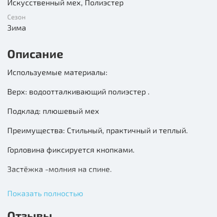
Искусственный мех, Полиэстер
Сезон
Зима
Описание
Используемые материалы:
Верх: водоотталкивающий полиэстер .
Подклад: плюшевый мех
Преимущества: Стильный, практичный и теплый.
Горловина фиксируется кнопками.
Застёжка -молния на спине.
На груди и поясе затяжки -резинки для регулировки
Показать полностью
плотности прилегания. Излишки резинки закрыты
карманом.
Отзывы