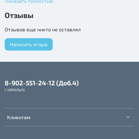
Показать полностью
Сут.норма (г) при активности
Отзывы
1-3 часа
Отзывов еще никто не оставлял
<1 часа
1-5
Написать отзыв
35-110
30-90
5-10
8-902-551-24-12 (Доб.4)
Г.НОРИЛЬСК
110-175
90-150
10-15
Клиентам
175-230