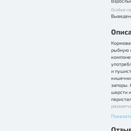
Взрослы
Особые се
Выведен
Опис
Кормова
рыбную 
компоне
употреб
и пушис
кишечник
запоры.
шерсти и
периста
размягч
безболе
Показат
одуванч
обладаю
Отзы