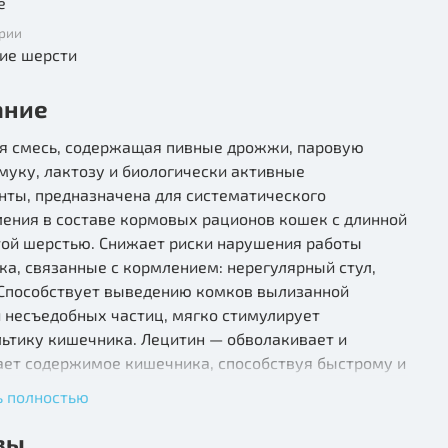
е
рии
ие шерсти
ание
я смесь, содержащая пивные дрожжи, паровую
муку, лактозу и биологически активные
нты, предназначена для систематического
ления в составе кормовых рационов кошек с длинной
той шерстью. Снижает риски нарушения работы
а, связанные с кормлением: нерегулярный стул,
 Способствует выведению комков вылизанной
 несъедобных частиц, мягко стимулирует
льтику кишечника. Лецитин — обволакивает и
ает содержимое кишечника, способствуя быстрому и
зненному его очищению. Золототысячник и
ь полностью
ик — горечи этих растений улучшают пищеварение,
т желчегонным действием. Бессмертник и фенхель
вы