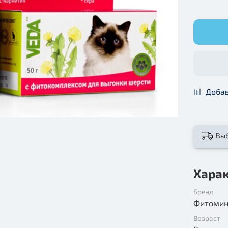
Добав
Вы
Хара
Бренд
Фитоми
Возраст