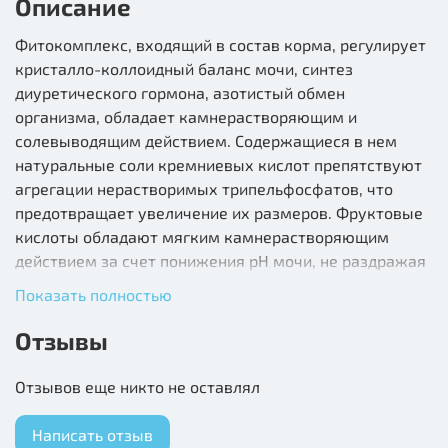
Описание
Фитокомплекс, входящий в состав корма, регулирует
кристалло-коллоидный баланс мочи, синтез
диуретического гормона, азотистый обмен
организма, обладает камнерастворяющим и
солевыводящим действием. Содержащиеся в нем
натуральные соли кремниевых кислот препятствуют
агрегации нерастворимых трипельфосфатов, что
предотвращает увеличение их размеров. Фруктовые
кислоты обладают мягким камнерастворяющим
действием за счет понижения рН мочи, не раздражая
эпителий мочевого тракта. Включение фитоминов в
Показать полностью
рацион кормления способствует снижению риска
развития мочекаменной болезни и урологического
Отзывы
синдрома у кошек.
Отзывов еще никто не оставлял
Состав: природный минеральный комплекс;
фитокомплекс экстрактов растений: листьев березы,
Написать отзыв
травы зверобоя, створок фасоли, корней лопуха,