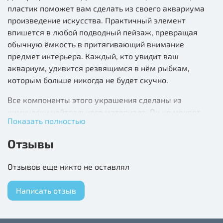
пластик поможет вам сделать из своего аквариума
произведение искусства. Практичный элемент
впишется в любой подводный пейзаж, превращая
обычную ёмкость в притягивающий внимание
предмет интерьера. Каждый, кто увидит ваш
аквариум, удивится резвящимся в нём рыбкам,
которым больше никогда не будет скучно.
Все компоненты этого украшения сделаны из
химически нейтрального материала. Он не меняет
Показать полностью
состав и основные параметры воды, постоянно
оставаясь безопасным для обитателей аквариума.
Отзывы
Как оформить аквариум: простой алгоритм
Отзывов еще никто не оставлял
Используйте фон, чтобы скрыть оборудование.
Выберите простой цвет. Например, синий или чёрный.
Написать отзыв
Такой фон будет выгодно контрастировать с
остальными элементами.