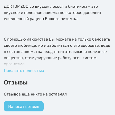
ДОКТОР ZOO со вкусом лосося и биотином – это
вкусное и полезное лакомство, которое дополнит
ежедневный рацион Вашего питомца.
С помощью лакомства Вы можете не только баловать
своего любимца, но и заботиться о его здоровье, ведь
в состав лакомства входят питательные и полезные
вещества, стимулирующие работу всех систем
организма.
Показать полностью
Отзывы
Биотин (витамин Н) имеет огромное значение для
питания кожи и шерсти. Он способствует росту,
Отзывов еще никто не оставлял
пышности, шелковистости и яркому цвету шерсти
животных, предотвращает воспаление кожи, делает
Написать отзыв
ее устойчивой к микроповреждениям. При недостатке
биотина может возникать выпадение шерсти, зуд,