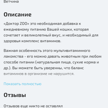
Ветчина
Описание
«Доктор ZOO» это необходимая добавка к
ежедневному питанию Вашей кошки, которая
сочетает и великолепный вкус, и необходимый для
здоровья комплекс витаминов.
Важная особенность этого мультивитаминного
лакомства - его можно давать животным при любом
способе питании (натуральная пища, сухие корма и
др.). Вы можете быть уверенны, что баланс
витаминов в организме не нарушится.
Нежная и сочная ВЕТЧИНА - лакомое вознаграждение
Показать полностью
для кошек, которого они достойны не только в
Отзывы
праздники. Изысканный для Вашего любимца вкус
теперь доступен каждый день. Доставьте ему радость,
Отзывов еще никто не оставлял
которой он обязательно поделиться с Вами.