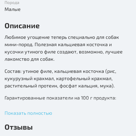
Порода
Малые
Описание
Любимое угощение теперь специально для собак
мини-пород. Полезная кальциевая косточка и
кусочки утиного филе создают, возможно, лучшее
лакомство для собак.
Состав: утиное филе, кальциевая косточка (рис,
кукурузный крахмал, картофельный крахмал,
растительный протеин, фосфат кальция, мука).
Гарантированные показатели на 100 г продукта:
белок — 25 %, жир — 2,5 %, влага — 18 %, клетчатка —
Показать полностью
0,2 %, зола — 3,5 %; энергетическая ценность — 266
ккал.
Отзывы