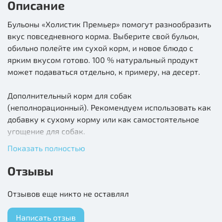
Описание
Бульоны «Холистик Премьер» помогут разнообразить
вкус повседневного корма. Выберите свой бульон,
обильно полейте им сухой корм, и новое блюдо с
ярким вкусом готово. 100 % натуральный продукт
может подаваться отдельно, к примеру, на десерт.
Дополнительный корм для собак
(неполнорационный). Рекомендуем использовать как
добавку к сухому корму или как самостоятельное
угощение для собак.
Показать полностью
Состав:
бульон из утки, глюкоза, гуаровая камедь,
витамины (А, D3, E, B1, B2, B3 B6, B12, D-биотин, D-
Отзывы
пантотенат кальция, фолиевая кислота, C). Возможны
остаточные следы: говядины, курицы, кролика,
Отзывов еще никто не оставлял
индейки, баранины, рыбы, ракообразных и их
субпродуктов.
Написать отзыв