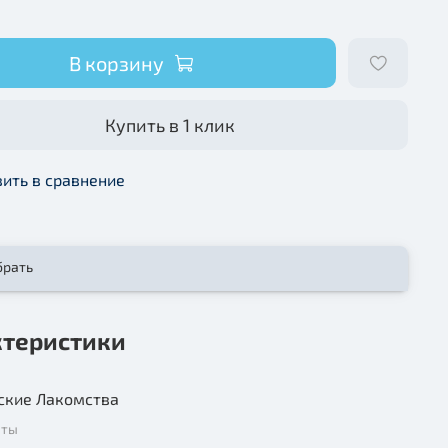
В корзину
Купить в 1 клик
ить в сравнение
брать
ктеристики
ские Лакомства
нты