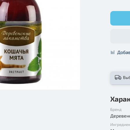
Добав
Вы
Хара
Бренд
Деревен
Ингредие