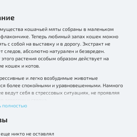
ание
имущества кошачьей мяты собраны в маленьком
 флакончике. Теперь любимый запах кошек можно
ять с собой на выставку и в дорогу. Экстракт не
т следов, абсолютно натурален и безвреден.
 этого растения особым образом действует на
е кошек и котов.
грессивные и легко возбудимые животные
тся более спокойными и уравновешенными. Намного
е ведут себя в стрессовых ситуациях, не проявляя
в агрессии и страха.
ь полностью
чные особи после контакта с мятой становятся
вы
ыми, игривыми и более контактными со своими
цами. Очень рекомендуем применение высушенной
еще никто не оставлял
й мяты или распылителя, содержащего натуральный