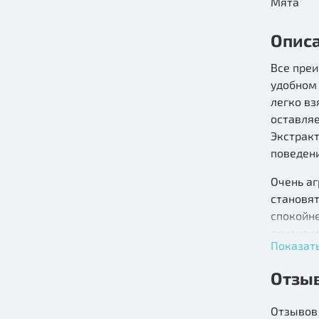
Мята
Опис
Все пре
удобном
легко вз
оставляе
Экстракт
поведени
Очень а
становя
спокойне
признако
Показат
Флегмати
Отзы
подвижн
владель
Отзывов 
кошачье