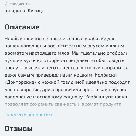
Ингредиенты
Говядина, Курица
Описание
Необыкновенно нежные и сочные колбаски для
кошек наполнены восхитительным вкусом и ярким
ароматом настоящего мяса. Мы тщательно отобрали
лучшие кусочки отборной говядины, чтобы создать
продукт высочайшего качества, который понравится
даже самым привередливым кошкам. Колбаски
«Докторские» с нежной говядиной идеально подходят
для поощрения, дрессировки или просто как вкусное
дополнение к основному рациону. Удобная упаковка
позволяет сохранить свежесть и аромат продукта
на долгое время.
Показать полностью
Состав:
курица, говядина, субпродукты растительного
Отзывы
происхождения, минералы.