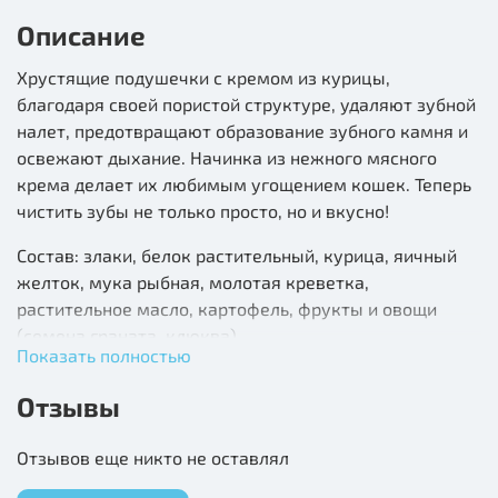
Описание
Хрустящие подушечки с кремом из курицы,
благодаря своей пористой структуре, удаляют зубной
налет, предотвращают образование зубного камня и
освежают дыхание. Начинка из нежного мясного
крема делает их любимым угощением кошек. Теперь
чистить зубы не только просто, но и вкусно!
Состав: злаки, белок растительный, курица, яичный
желток, мука рыбная, молотая креветка,
растительное масло, картофель, фрукты и овощи
(семена граната, клюква).
Показать полностью
Гарантированные показатели на 100 г продукта:
Отзывы
протеин ≥20%, жир ≥15.0%, клетчатка ≤2.5%, зола
≤4.0%, влага ≤10.0%; энергетическая ценность — 360
Отзывов еще никто не оставлял
ккал