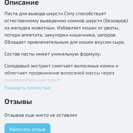
Описание
Паста для вывода шерсти Cliny способствует
естественному выведению комков шерсти (безоаров)
из желудка животных. Избавляет кошек от рвоты,
потери аппетита, закупорки кишечника, запоров.
Обладает привлекательным для кошек вкусом сыра.
Состав пасты имеет уникальную формулу:
Солодовый экстракт смягчает волосяные комки и
облегчает продвижение волосяной массы через
пищеварительный тракт;
Показать полностью
Витамин B5 улучшает пищеварение;
Отзывы
Ионы серебра обладают выраженным
дезинфицирующим действием широкого спектра.
Отзывов еще никто не оставлял
Показания: Применяют кошкам, котятам, хорькам
Написать отзыв
для вывода волосяных комков из желудочно-