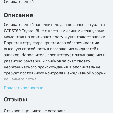
Силикагелевый
Описание
Cиликагелевый наполнитель для кошачьего туалета
CAT STEP Crystal Blue с цветными синими гранулами
моментально впитывает влагу и уничтожает запахи.
Пористая структура кристаллов обеспечивает их
высокую способность к поглощению жидкостей и
запахов. Наполнитель препятствует размножению и
развитию бактерий и грибков за счет своего
неорганического происхождения. Наполнитель не
требует постоянного контроля и ежедневной уборки
кошачьего лотка.
Показать полностью
Содержимого пакета 3,8 л хватает в среднем на 1
месяц использования.
Отзывы
Заполните сухой и чистый лоток наполнителем CAT
Отзывов еще никто не оставлял
STEP Crystal Blue слоем 3-5 см. Регулярно удаляйте