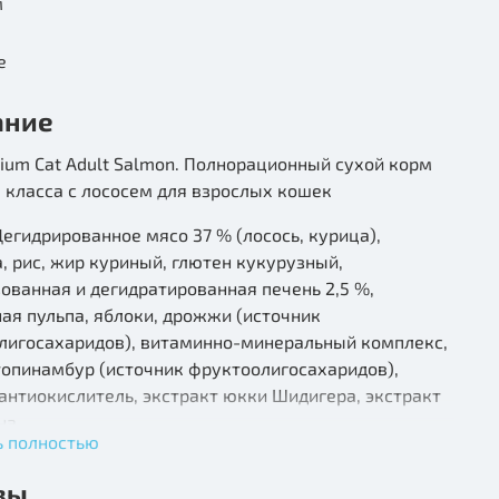
м
е
ание
mium Cat Adult Salmon. Полнорационный сухой корм
 класса с лососем для взрослых кошек
Дегидрированное мясо 37 % (лосось, курица),
, рис, жир куриный, глютен кукурузный,
ованная и дегидратированная печень 2,5 %,
ая пульпа, яблоки, дрожжи (источник
лигосахаридов), витаминно-минеральный комплекс,
топинамбур (источник фруктоолигосахаридов),
антиокислитель, экстракт юкки Шидигера, экстракт
на.
ь полностью
ценность на 100 г (средние значения): белок 32 г,
вы
клетчатка 1,2 г, зола 6,8 г, Са 1,7 г, P 1,0 г.