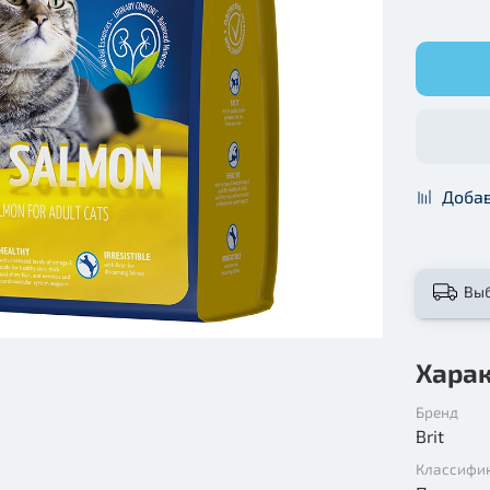
Добав
Вы
Хара
Бренд
Brit
Классифи