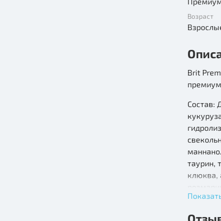
Премиу
Возраст
Взрослы
Опис
Brit Pre
премиум
Состав: 
кукуруза
гидролиз
свекольн
маннано
таурин, 
клюква, 
розмари
Показат
Пищевая 
Отзы
жир 14 г, 