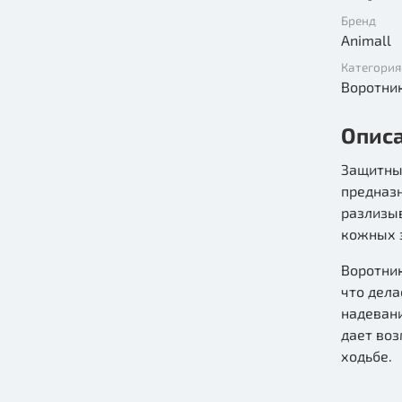
Бренд
Animall
Категория
Воротни
Опис
Защитный
предназ
разлизыв
кожных 
Воротник
что дел
надевани
дает во
ходьбе.