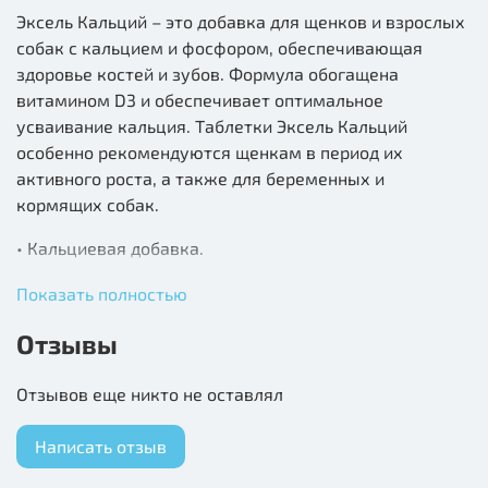
Эксель Кальций – это добавка для щенков и взрослых
собак с кальцием и фосфором, обеспечивающая
здоровье костей и зубов. Формула обогащена
витамином D3 и обеспечивает оптимальное
усваивание кальция. Таблетки Эксель Кальций
особенно рекомендуются щенкам в период их
активного роста, а также для беременных и
кормящих собак.
• Кальциевая добавка.
• Необходима щенкам в период активного роста,
Показать полностью
когда их организм испытывает особую потребность в
Отзывы
кальции, собакам во время беременности и
кормления щенков.
Отзывов еще никто не оставлял
• Фосфор и витамин D, входящие в состав
минеральной добавки, помогают организму
Написать отзыв
усваивать кальций, что особенно важно в период